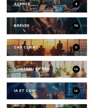
AGENCE
9
BRÈVES
70
CAS CLIENT
11
CONTENU ET SEO
14
IA ET COM'
14