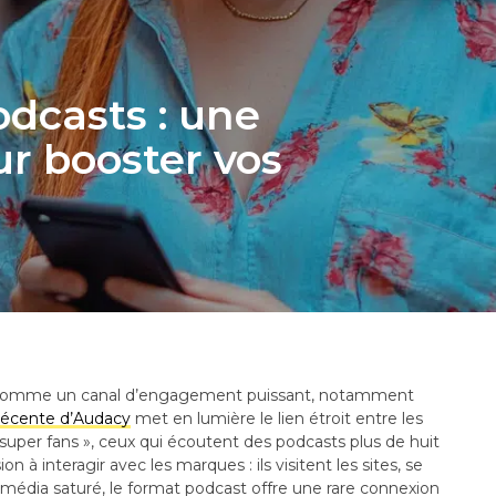
odcasts : une
ur booster vos
se comme un canal d’engagement puissant, notamment
récente d’Audacy
met en lumière le lien étroit entre les
per fans », ceux qui écoutent des podcasts plus de huit
 à interagir avec les marques : ils visitent les sites, se
édia saturé, le format podcast offre une rare connexion