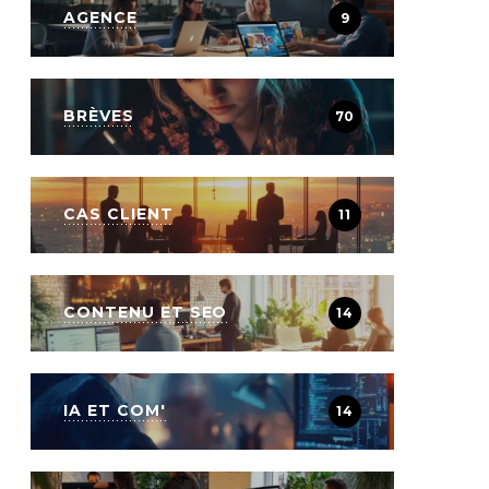
AGENCE
9
BRÈVES
70
CAS CLIENT
11
CONTENU ET SEO
14
IA ET COM'
14