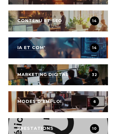
CONTENU ET SEO
14
IA ET COM'
14
MARKETING DIGITAL
32
MODES D'EMPLOI
6
PRESTATIONS
10