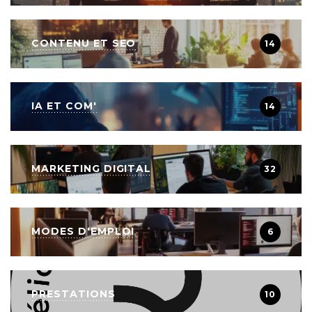
CONTENU ET SEO
14
IA ET COM'
14
MARKETING DIGITAL
32
MODES D'EMPLOI
6
PRESTATIONS
10