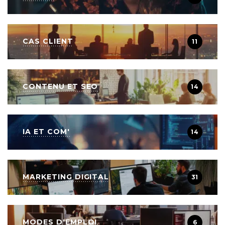
CAS CLIENT
11
CONTENU ET SEO
14
IA ET COM'
14
MARKETING DIGITAL
31
MODES D'EMPLOI
6