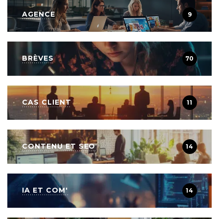
AGENCE
9
BRÈVES
70
CAS CLIENT
11
CONTENU ET SEO
14
IA ET COM'
14