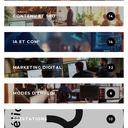
CONTENU ET SEO
14
IA ET COM'
14
MARKETING DIGITAL
32
MODES D'EMPLOI
6
PRESTATIONS
10