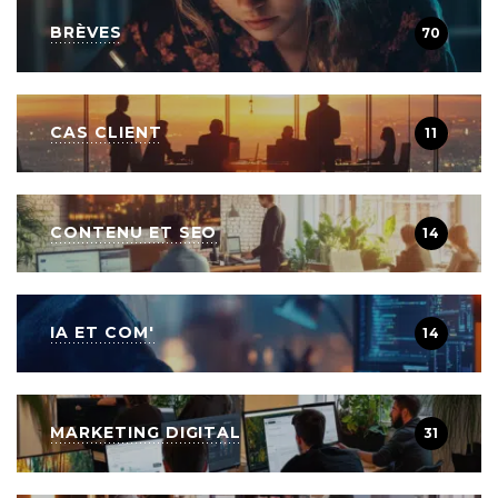
BRÈVES
70
CAS CLIENT
11
CONTENU ET SEO
14
IA ET COM'
14
MARKETING DIGITAL
31