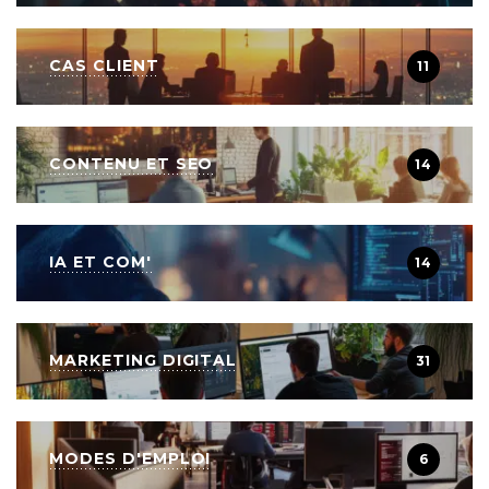
CAS CLIENT
11
CONTENU ET SEO
14
IA ET COM'
14
MARKETING DIGITAL
31
MODES D'EMPLOI
6