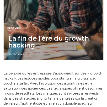
BRÈVES
La fin de l’ère du growth
hacking
12 Août 2025
La période où les entreprises s’appuyaient sur des « growth
hacks », ces astuces rapides pour stimuler la croissance,
touche à sa fin. Avec l’évolution des algorithmes et la
saturation des audiences, ces techniques offrent désormais
moins de résultats. Les marques sont invitées à réinvestir
dans des stratégies à long terme centrées sur la création
de valeur, l’authenticité et la relation durable avec leur