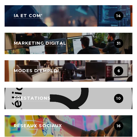
IA ET COM'
14
MARKETING DIGITAL
31
MODES D'EMPLOI
6
PRESTATIONS
10
RÉSEAUX SOCIAUX
16