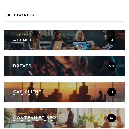
CATEGORIES
AGENCE
9
BRÈVES
70
CAS CLIENT
11
CONTENU ET SEO
14