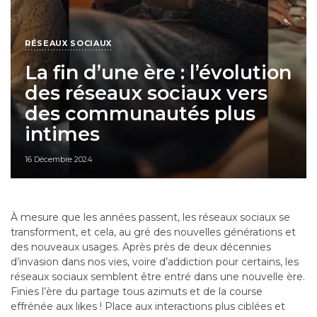
RÉSEAUX SOCIAUX
La fin d’une ère : l’évolution
des réseaux sociaux vers
des communautés plus
intimes
16 Décembre 2024
À mesure que les années passent, les réseaux sociaux se
transforment, et cela, au gré des nouvelles générations et
des nouveaux usages. Après près de deux décennies
d’invasion dans nos vies, voire d’addiction pour certains, les
réseaux sociaux semblent être entré dans une nouvelle ère.
Finies l’ère du partage tous azimuts et de la course
effrénée aux likes ! Place aux interactions plus ciblées et