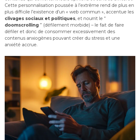
Cette personnalisation poussée à l’extrême rend de plus en
plus difficile l’existence d’un « web commun », accentue les
clivages sociaux et politiques
, et nourrit le “
doomscrolling
” (défilement morbide) – le fait de faire
défiler et donc de consommer excessivement des
contenus anxiogènes pouvant créer du stress et une
anxiété accrue.