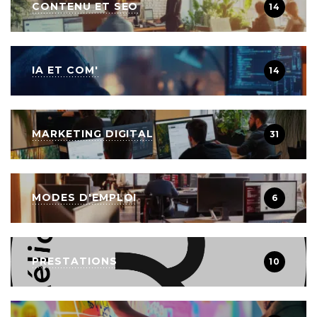
CONTENU ET SEO
14
IA ET COM'
14
MARKETING DIGITAL
31
MODES D'EMPLOI
6
PRESTATIONS
10