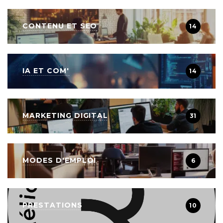
CONTENU ET SEO
14
IA ET COM'
14
MARKETING DIGITAL
31
MODES D'EMPLOI
6
PRESTATIONS
10