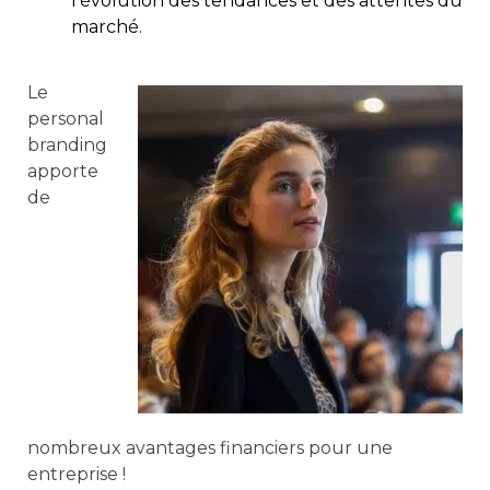
l’évolution des tendances et des attentes du
marché.
Le
personal
branding
apporte
de
nombreux avantages financiers pour une
entreprise !