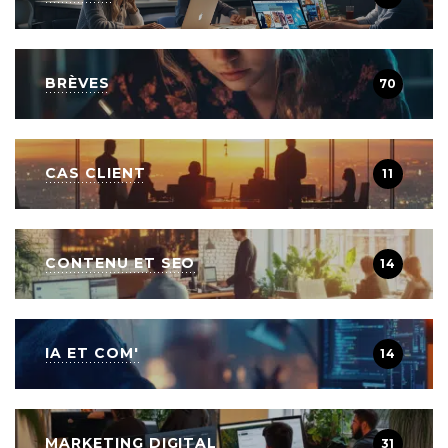
BRÈVES
70
CAS CLIENT
11
CONTENU ET SEO
14
IA ET COM'
14
MARKETING DIGITAL
31