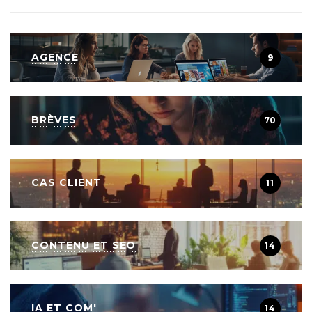
AGENCE
9
BRÈVES
70
CAS CLIENT
11
CONTENU ET SEO
14
IA ET COM'
14