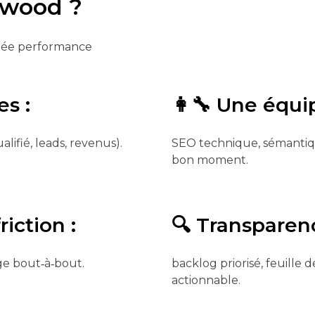
dwood ?
ntée performance
les
:
👩‍🔧
Une équip
lifié, leads, revenus).
SEO technique, sémantiqu
bon moment.
riction
:
🔍
Transparenc
rge bout‑à‑bout.
backlog priorisé, feuille
actionnable.