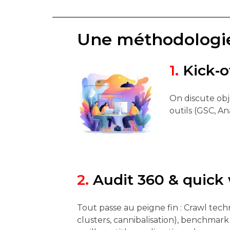
Une méthodologie 
1.
Kick‑o
On discute obje
outils (GSC, An
2.
Audit 360 & quick
Tout passe au peigne fin : Crawl tec
clusters, cannibalisation), benchmar