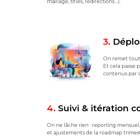
maillage, titles, redirections…).
3.
Déplo
On remet tout à
Et cela passe p
contenus par c
4.
Suivi & itération 
On ne lâche rien : reporting mensuel, 
et ajustements de la roadmap trimestr