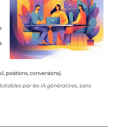
e
à
, positions, conversions).
itables par les IA génératives, sans