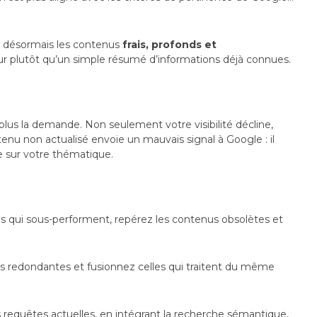
nt désormais les contenus
frais, profonds et
eur plutôt qu’un simple résumé d’informations déjà connues.
 plus la demande. Non seulement votre visibilité décline,
enu non actualisé envoie un mauvais signal à Google : il
le sur votre thématique.
les qui sous-performent, repérez les contenus obsolètes et
es redondantes et fusionnez celles qui traitent du même
es requêtes actuelles, en intégrant la recherche sémantique,