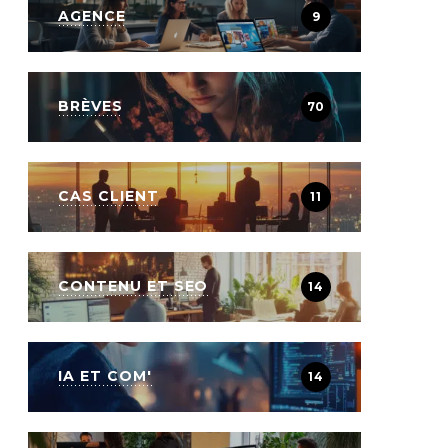
AGENCE
9
BRÈVES
70
CAS CLIENT
11
CONTENU ET SEO
14
IA ET COM'
14