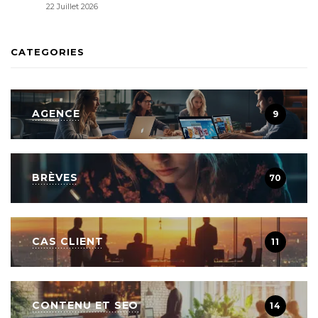
22 Juillet 2026
CATEGORIES
AGENCE
9
BRÈVES
70
CAS CLIENT
11
CONTENU ET SEO
14