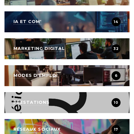
IA ET COM'
14
MARKETING DIGITAL
32
MODES D'EMPLOI
6
PRESTATIONS
10
RÉSEAUX SOCIAUX
17