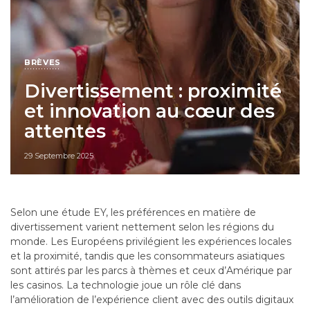
BRÈVES
Divertissement : proximité
et innovation au cœur des
attentes
29 Septembre 2025
Selon une étude EY, les préférences en matière de
divertissement varient nettement selon les régions du
monde. Les Européens privilégient les expériences locales
et la proximité, tandis que les consommateurs asiatiques
sont attirés par les parcs à thèmes et ceux d’Amérique par
les casinos. La technologie joue un rôle clé dans
l’amélioration de l’expérience client avec des outils digitaux