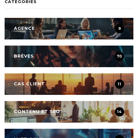
CATEGORIES
AGENCE
9
BRÈVES
70
CAS CLIENT
11
CONTENU ET SEO
14