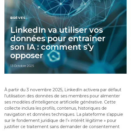
BRÈVES
LinkedIn va utiliser vos
données pour entraîner
son IA : comment s’y
opposer
13 Octobre 2025
À partir du 3 novembre 2025, LinkedIn activera par défaut
l’utilisation des données de ses membres pour alimenter
ses modèles d’intelligence artificielle générative. Cette
collecte inclura les profils, contenus, historiques de
navigation et données techniques. La plateforme s’appuie
sur le fondement juridique de l’« intérêt légitime » pour
justifier ce traitement sans demander de consentement