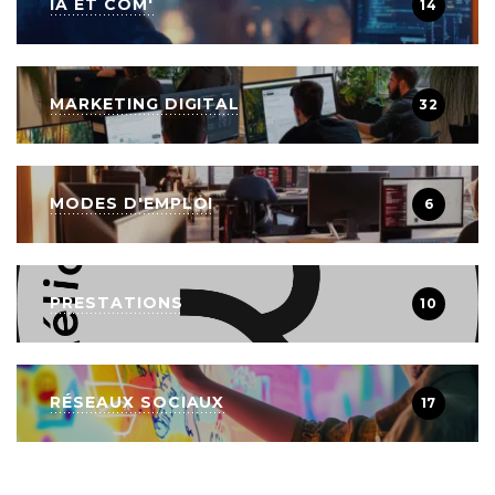
IA ET COM'
14
MARKETING DIGITAL
32
MODES D'EMPLOI
6
PRESTATIONS
10
RÉSEAUX SOCIAUX
17