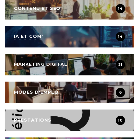
CONTENU ET SEO
14
IA ET COM'
14
MARKETING DIGITAL
31
MODES D'EMPLOI
6
PRESTATIONS
10