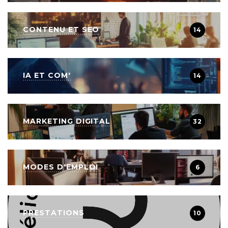
CONTENU ET SEO
14
IA ET COM'
14
MARKETING DIGITAL
32
MODES D'EMPLOI
6
PRESTATIONS
10