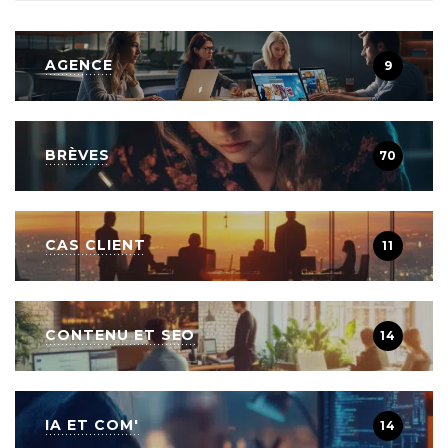
AGENCE
9
BRÈVES
70
CAS CLIENT
11
CONTENU ET SEO
14
IA ET COM'
14