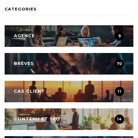
CATEGORIES
AGENCE
9
BRÈVES
70
CAS CLIENT
11
CONTENU ET SEO
14