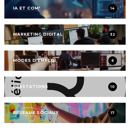
IA ET COM'
14
MARKETING DIGITAL
32
MODES D'EMPLOI
6
PRESTATIONS
10
RÉSEAUX SOCIAUX
17