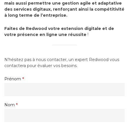
mais aussi permettre une gestion agile et adaptative
des services digitaux, renforçant ainsi la compétitivité
à long terme de l’entreprise.
Faites de Redwood votre extension digitale et de
votre présence en ligne une réussite
!
N’hésitez pas à nous contacter, un expert Redwood vous
contactera pour évaluer vos besoins.
Formulaire
Prénom
If
*
de
you
contact
are
human,
leave
Nom
*
this
field
blank.