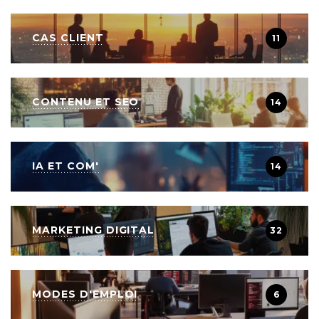
CAS CLIENT
11
CONTENU ET SEO
14
IA ET COM'
14
MARKETING DIGITAL
32
MODES D'EMPLOI
6