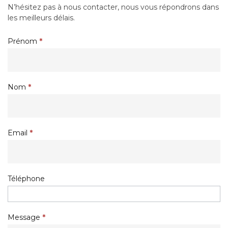
N’hésitez pas à nous contacter, nous vous répondrons dans
les meilleurs délais.
Formulaire
Prénom
If
*
de
you
contact
are
human,
leave
Nom
*
this
field
blank.
Email
*
Téléphone
Message
*