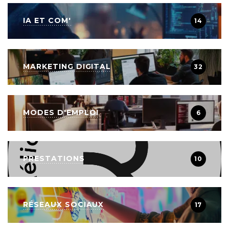
IA ET COM'
14
MARKETING DIGITAL
32
MODES D'EMPLOI
6
PRESTATIONS
10
RÉSEAUX SOCIAUX
17