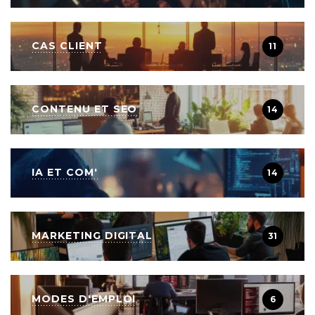
CAS CLIENT
11
CONTENU ET SEO
14
IA ET COM'
14
MARKETING DIGITAL
31
MODES D'EMPLOI
6